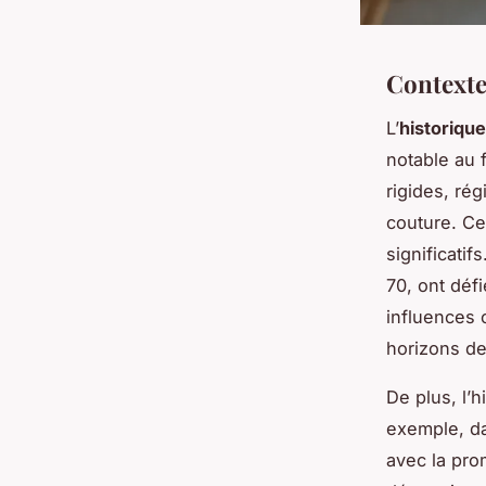
Contexte 
L’
historique
notable au f
rigides, ré
couture. Ce
significati
70, ont déf
influences 
horizons de
De plus, l’h
exemple, da
avec la pro