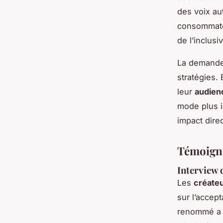
des voix au
consommateu
de l’inclusiv
La demand
stratégies. 
leur
audien
mode plus i
impact dire
Témoigna
Interview 
Les
créate
sur l’accep
renommé a 