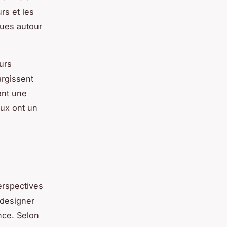
rs et les
gues autour
urs
argissent
ant une
aux ont un
erspectives
 designer
ce. Selon