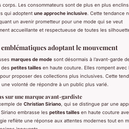
es corps. Les consommateurs sont de plus en plus enclins
s qui adoptent
une approche inclusive
. Cette tendance n
diquant un avenir prometteur pour une mode qui se veut
ment accueillante et respectueuse de toutes les silhouett
 emblématiques adoptant le mouvement
uses
marques de mode
sont désormais à l’avant-garde d
n des
petites tailles
en haute couture. Elles rompent avec 
l pour proposer des collections plus inclusives. Cette ten
 une volonté de répondre à un public plus varié.
as sur une marque avant-gardiste
exemple de
Christian Siriano
, qui se distingue par une ap
. Siriano embrasse les
petites tailles
en haute couture ave
égie reflète une réponse aux attentes modernes tout en m