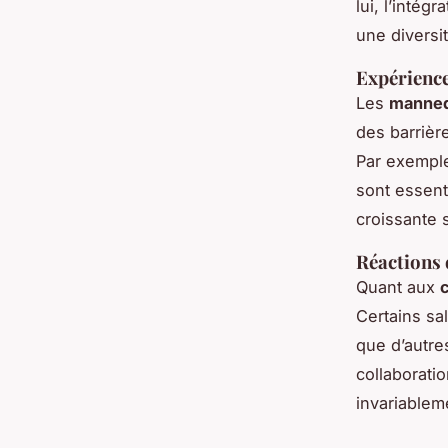
lui, l’intég
une diversi
Expérience
Les
mannequ
des barrièr
Par exemple
sont essent
croissante 
Réactions 
Quant aux
c
Certains sa
que d’autre
collaborati
invariablem