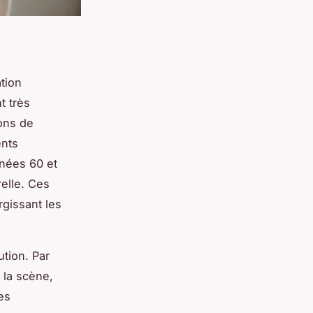
tion
t très
sons de
nts
nnées 60 et
elle. Ces
argissant les
ution. Par
 la scène,
es