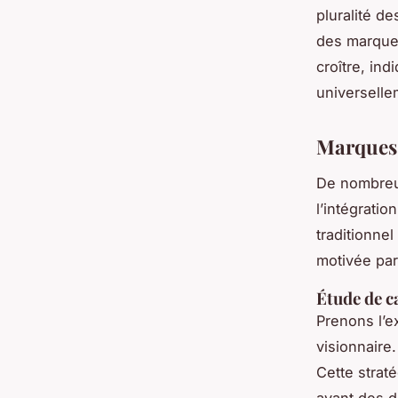
pluralité d
des marque
croître, in
universelle
Marques
De nombre
l’intégratio
traditionne
motivée par
Étude de c
Prenons l’
visionnaire
Cette strat