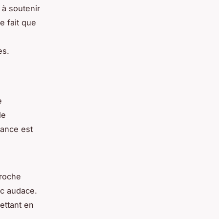
 à soutenir
e fait que
es.
e
le
dance est
proche
c audace.
ettant en