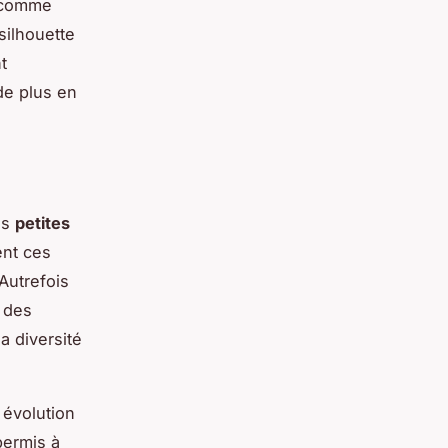
, comme
silhouette
t
de plus en
es
petites
ent ces
Autrefois
t des
a diversité
évolution
permis à