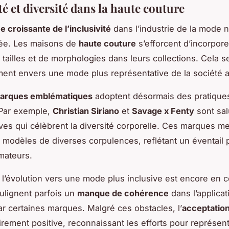
té et diversité dans la haute couture
 croissante de l’inclusivité
dans l’industrie de la mode n
ée. Les maisons de
haute couture
s’efforcent d’incorpor
 tailles et de morphologies dans leurs collections. Cela se
nt envers une mode plus représentative de la société a
arques emblématiques
adoptent désormais des pratique
 Par exemple,
Christian Siriano
et
Savage x Fenty
sont sa
tives qui célèbrent la diversité corporelle. Ces marques m
 modèles de diverses corpulences, reflétant un éventail p
ateurs.
l’évolution vers une mode plus inclusive est encore en c
oulignent parfois un
manque de cohérence
dans l’applica
ar certaines marques. Malgré ces obstacles, l’
acceptation
irement positive, reconnaissant les efforts pour représent