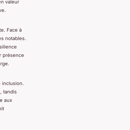
en valeur
ve.
te. Face à
es notables.
silience
ur présence
arge.
 inclusion.
, tandis
ce aux
it