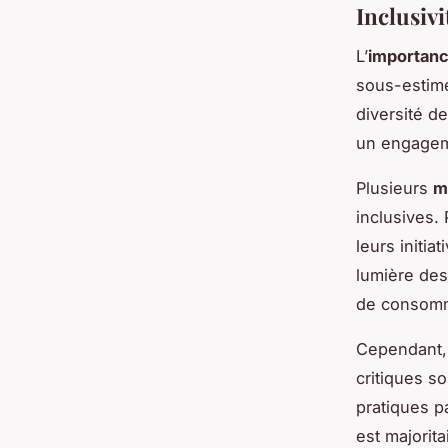
Inclusivi
L’
importance
sous-estim
diversité de
un engageme
Plusieurs
m
inclusives.
leurs initia
lumière des
de consomm
Cependant, 
critiques s
pratiques p
est majorita