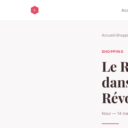
Acc
Accueil
›
Shopp
SHOPPING
Le R
dans
Rév
Nour — 14 ma