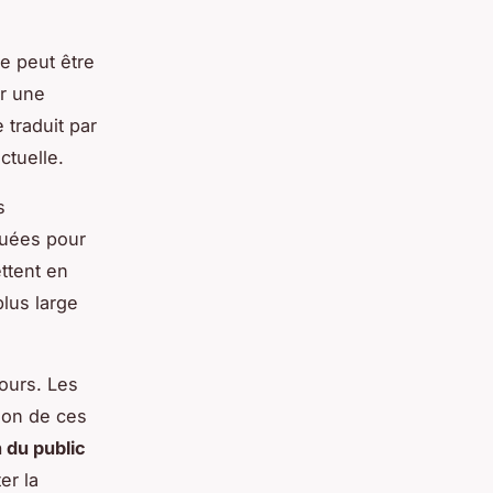
e peut être
er une
 traduit par
ctuelle.
s
luées pour
ettent en
lus large
ours. Les
tion de ces
 du public
er la