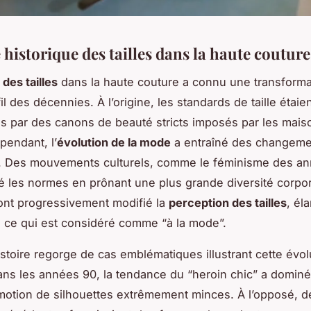
historique des tailles dans la haute couture
 des tailles
dans la haute couture a connu une transforma
il des décennies. À l’origine, les standards de taille étaien
gis par des canons de beauté stricts imposés par les mai
pendant, l’
évolution de la mode
a entraîné des changeme
fs. Des mouvements culturels, comme le féminisme des a
ié les normes en prônant une plus grande diversité corpor
ont progressivement modifié la
perception des tailles
, él
 ce qui est considéré comme “à la mode”.
istoire regorge de cas emblématiques illustrant cette évol
ns les années 90, la tendance du “heroin chic” a dominé
motion de silhouettes extrêmement minces. À l’opposé, d