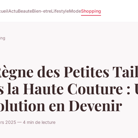
ueil
Actu
Beaute
Bien-etre
Lifestyle
Mode
Shopping
ing
ègne des Petites Tail
 la Haute Couture :
olution en Devenir
rs 2025 — 4 min de lecture