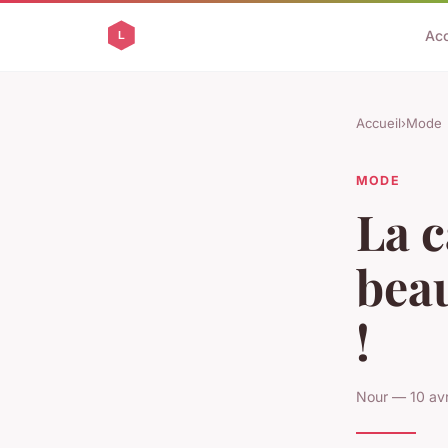
Acc
Accueil
›
Mode
MODE
La c
beau
!
Nour — 10 avr