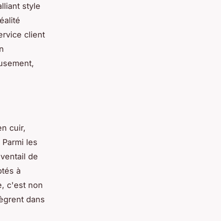
liant style
éalité
rvice client
n
eusement,
n cuir,
 Parmi les
ventail de
ptés à
, c'est non
tègrent dans