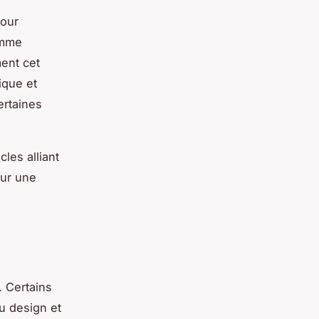
pour
emme
ent cet
ique et
ertaines
les alliant
our une
. Certains
u design et