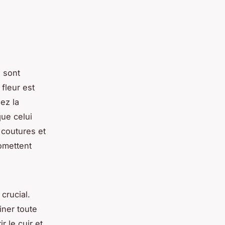
s sont
fleur est
iez la
que celui
 coutures et
romettent
crucial.
iner toute
 le cuir et