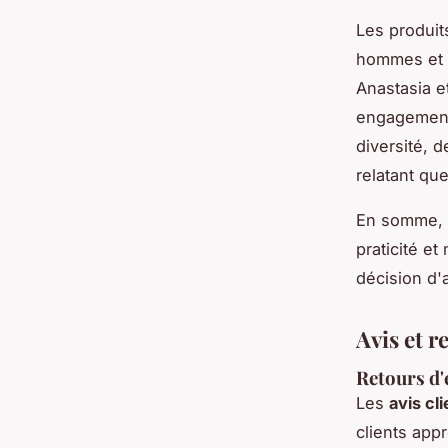
Les produit
hommes et 
Anastasia e
engagement 
diversité, d
relatant que
En somme, L
praticité e
décision d'
Avis et r
Retours d'
Les
avis cl
clients app