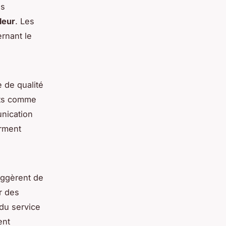
és
fleur
. Les
rnant le
 de qualité
rits comme
nication
irment
uggèrent de
r des
 du service
ent