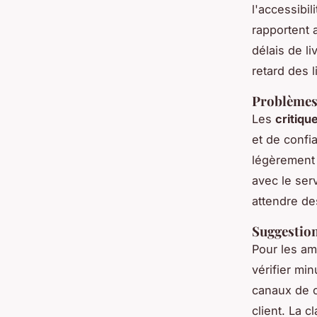
l'accessibi
rapportent a
délais de l
retard des 
Problèmes 
Les
critiqu
et de confi
légèrement 
avec le serv
attendre d
Suggestion
Pour les a
vérifier mi
canaux de c
client. La c