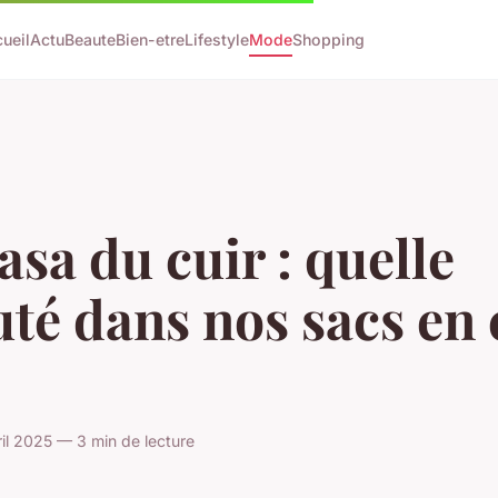
ueil
Actu
Beaute
Bien-etre
Lifestyle
Mode
Shopping
asa du cuir : quelle
té dans nos sacs en 
il 2025 — 3 min de lecture