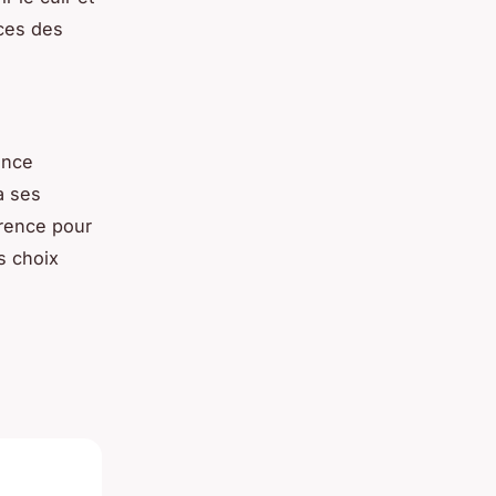
èces des
ance
à ses
érence pour
s choix